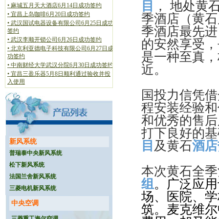
• 麻城五月天大酒店6月14日成功签约
目
，
地处黄
• 宜昌上岛咖啡6月20日成功签约
季酒店（黄石
• 武汉国试电器设备有限公司6月25日成功
签约
季酒店最先进
• 武汉李顺开锁公司6月26日成功签约
的安然享受，
• 北京利亚德电子科技有限公司6月27日成
功签约
是一种至真，
• 中南财经大学武汉分院6月30日成功签约
近。
• 宜昌三盈乐器5月8日顺利通过验收并投
入使用
• 武汉东湖碧波宾馆4月18日顺利通过验收
国投力信凭借
并投入使用
• 天门依贝盈服饰有限公司4月20日顺利通
程安装经验和
过验收并投入使用
和优秀的售后
• 枝江黄金海岸线网吧新风工程顺利通过
验收并投入使用(2009-07-22)
打下良好的基
• 新州区区委新风工程成功签约(2009-07-
新风系统
目
及黄石
酒店
31)
• 武汉市江夏区和平农业工业园中央空调
普瑞泰中央新风系统
成功签约(2009-08-2)
松下新风系统
本次黄石全季
• 武汉市顺泰市改建筑工程有限责任公司
法国兰舍新风系统
成功签约 (2009-08-11)
组
。广泛应用
• 武汉航天商城成功签约(2009-08-31)
三菱电机新风系统
场、医院、学
• 武汉中合元创建筑设计有限公司成功签
约(2009-09-8)
中央空调
筑。麦克维尔
• 孝感建设银行新风系统工程成功签约
三菱重工海尔空调