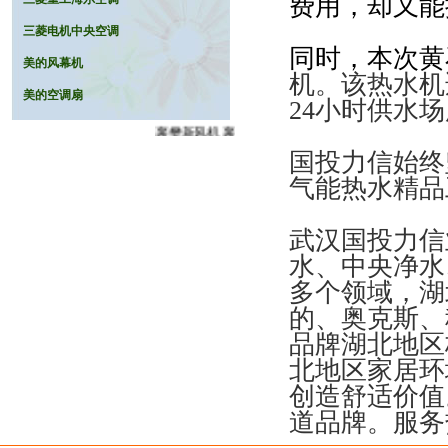
费用，却又能
(2009-09-15)
• 湖北白莲河抽水蓄能有限公司新风工程
三菱电机中央空调
成功签约并顺利通过验收(2009-09-14)
同时，本次黄
• 孝感电力大厦机房新风工程成功签约
美的风幕机
(2009-09-20)
机。该热水机
• 天门西湖春天酒店管理有限公司(2009-
美的空调扇
09-23)
24小时供水
• 枝江奥美医疗器械公司清洗工程成功签
襄樊新风机 襄樊换气机 襄樊新风换气机 襄樊新风系
约(2009-09-28)
• 宜昌英伦皇都花园洋房(2009-10-21)
国投力信始终
• 荆州新加坡国际花园别墅(2套)(2009-11-
气能热水精品
08)
• 签约襄樊襄阳国家电网供电公司新风工
程—武汉国投力信突显优势(2010-06-19)
武汉国投力信
• 武汉国投力信携手武汉爱机（广州本
田）汽车配件厂(2010-06-01)
水、中央净水
• 6月29成功签约河南商城县黄柏山国家森
多个领域，湖
林公园管理处(2010-06-12)
• 武汉国投力信喜结荆州监利新时空网吧
的、奥克斯、
(2010-06-21)
品牌湖北地区
• 武汉国投力信再传捷报-成功签约武汉太
阳能、空气源项目
北地区家居环
• 襄樊国家电网新风工程
创造舒适价值
• 福星惠誉中央空调/新风项目
• 荆州奥克斯中央空调
道品牌。服务
• 成功签约中建三局美的别墅中央空调项
目