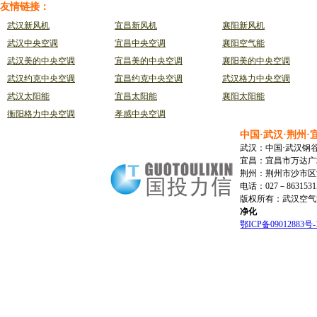
友情链接：
• 湖北联通公司综合办公楼(香港路)
• 中国网通武汉分公司办公楼(香港路)
武汉新风机
宜昌新风机
襄阳新风机
• 天河机场宾馆
武汉中央空调
宜昌中央空调
襄阳空气能
• 海军工程大学综合教学楼
武汉美的中央空调
宜昌美的中央空调
襄阳美的中央空调
• 湖北省移动通讯设备厂办公大楼
• 湖北省委桃山迎宾馆
武汉约克中央空调
宜昌约克中央空调
武汉格力中央空调
• 湖北省计生委
武汉太阳能
宜昌太阳能
襄阳太阳能
• 武汉石化宾馆主楼
• 中国农业银行青山支行
衡阳格力中央空调
孝感中央空调
• 武汉市公安局青山分局
中国·武汉·荆州·
• 武汉市公安局钢城分局
武汉：中国·武汉钢
• 武汉四六一厂军代表处办公楼
宜昌：宜昌市万达广场
• 老汉口火车站候车大厅
荆州：荆州市沙市区江
• 万科四季花城别墅区
电话：027－86315315
• 汤逊湖玉龙岛别墅
版权所有：武汉空
• 森马服装连锁店（司门口店及江汉路
净化
店）
鄂ICP备09012883号-
• 武钢金资公司
• 武钢耐火公司办公楼
• 武钢三炼钢8号焦炉真空RH处理中心
• 武钢三炼钢9号焦炉氧气站、煤气站
• 武汉市华中电力局
• 武汉市长江水利委员会计算机房
• 湖北省石堰市税务局武当山培训中心
• 亚洲证券青山营业厅