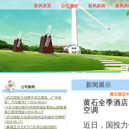
新风首页
公司简介
新风新闻
新风系
• 武汉国投力信成功签约中建三局蔡甸别
墅中央空调工程
• 武汉国投力信成功签约禅石餐饮
• 武汉中央空调资讯—二炮军事指挥学院
签约中央空调项目
三
• 武汉中央空调资讯—国投力信梅开二度
再传捷报
• 武汉国投力信签约天安假日中央空调供
新闻展示
货项目
公司新闻
• 武汉国投力信成功签约金龙鱼新风项目
黄石酒店
• 武汉国投力信携手武汉爱机（广州本
田）汽车配件厂(2010-06-01)
黄石全季酒店
• 6月29成功签约河南商城县黄柏山国家森
空调
林公园管理处(2010-06-12)
• 武汉国投力信喜结荆州监利新时空网吧
(2010-06-21)
近日，国投力
• 麻城五月天KTV5月30日成功签约